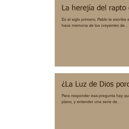
La herejía del rapto
Es el siglo primero, Pablo le escribe
hace memoria de los creyentes de...
¿La Luz de Dios por
Para responder esa pregunta hay que
plano, y entender una serie de...