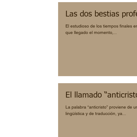
Las dos bestias prof
El estudioso de los tiempos finales en
que llegado el momento,...
El llamado “anticrist
La palabra “anticristo” proviene de 
lingüística y de traducción, ya...