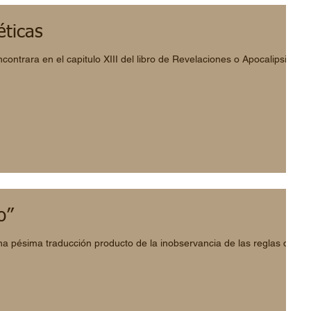
éticas
contrara en el capitulo XIII del libro de Revelaciones o Apocalipsis,
o”
una pésima traducción producto de la inobservancia de las reglas de