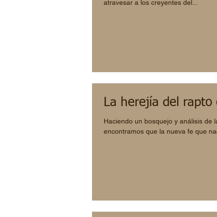
atravesar a los creyentes del...
La herejía del rapto 
Haciendo un bosquejo y análisis de l
encontramos que la nueva fe que naci