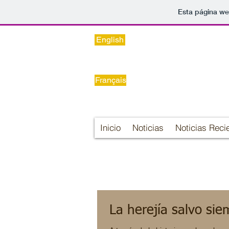
Esta página we
English
Français
Inicio
Noticias
Noticias Reci
La herejía salvo sie