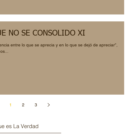
UE NO SE CONSOLIDO XI
ncia entre lo que se aprecia y en lo que se dejó de apreciar”,
os...
1
2
3
e es La Verdad