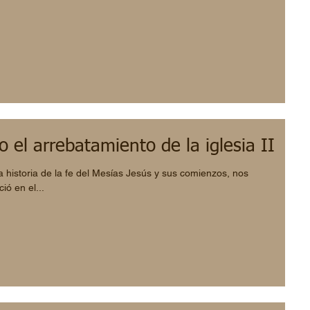
o el arrebatamiento de la iglesia II
a historia de la fe del Mesías Jesús y sus comienzos, nos
ó en el...