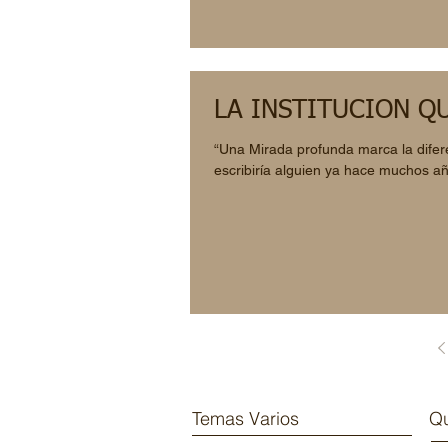
LA INSTITUCIÓN Q
“Una Mirada profunda marca la difere
escribiría alguien ya hace muchos añ
Temas Varios
Qu