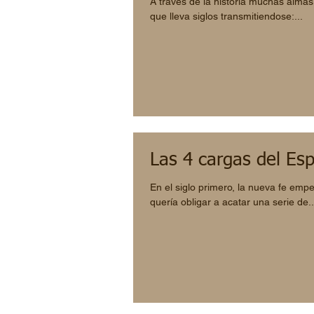
A través de la historia muchas almas
que lleva siglos transmitiendose:...
Las 4 cargas del Esp
En el siglo primero, la nueva fe emp
quería obligar a acatar una serie de..