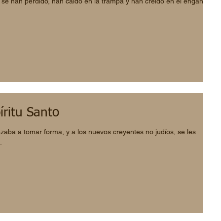
 se han perdido, han caído en la trampa y han creído en el engaño
íritu Santo
ezaba a tomar forma, y a los nuevos creyentes no judíos, se les
.